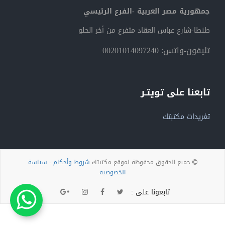
جمهورية مصر العربية -الفرع الرئيسي
طنطا-شارع عباس العقاد متفرع من أخر الحلو
تليفون-واتس: 00201014097240
تابعنا على تويتـر
تغريدات مكتبتك
جميع الحقوق محفوظة لموقع مكتبتك
شروط وأحكام
-
سياسة
الخصوصية
تابعونا على :