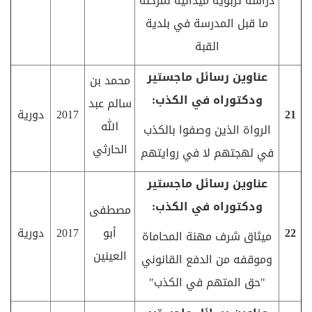
دراسة تربوية ميدانية لمرحلة
ما قبل المدرسة في بلدية
القبة
عناوين رسائل ماجستير
محمد بن
ودكتوراه في الكذب:
سالم عبد
21
2017
دورية
الله
الرواة الذين وصفوا بالكذب
الحارثي
في لهجتهم لا في روايتهم
عناوين رسائل ماجستير
ودكتوراه في الكذب:
مصطفى
22
أبو
2017
دورية
ميثاق شرف مهنة المحاماة
العينين
وموقفه من الدفع القانوني
"حق المتهم في الكذب"