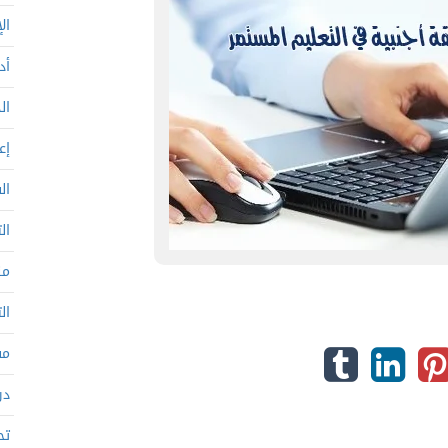
ال
أد
ال
إع
ال
ال
من
ال
مف
در
تح