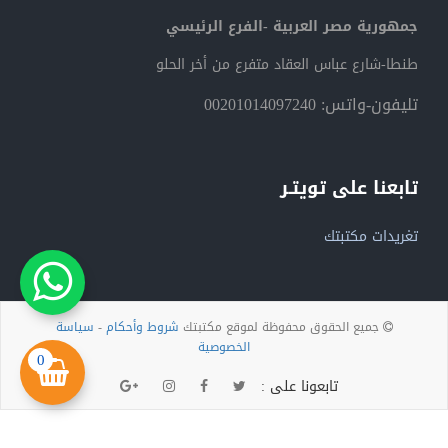
جمهورية مصر العربية -الفرع الرئيسي
طنطا-شارع عباس العقاد متفرع من أخر الحلو
تليفون-واتس: 00201014097240
تابعنا على تويتـر
تغريدات مكتبتك
جميع الحقوق محفوظة لموقع مكتبتك
شروط وأحكام
-
سياسة
الخصوصية
0
تابعونا على :