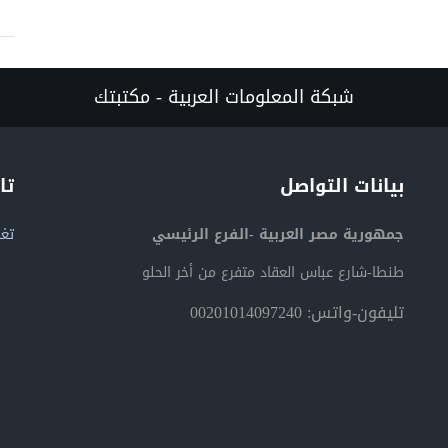
شبكة المعلومات العربية - مكتبتك
بيانات التواصل
تا
جمهورية مصر العربية -الفرع الرئيسي
تغر
طنطا-شارع عباس العقاد متفرع من أخر الحلو
تليفون-واتس: 00201014097240