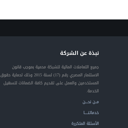
نبذة عن الشركة
جميع التعاملات المالية للشبكة محمية بموجب قانون
الاستثمار المصري رقم (17) لسنة 2015 وذلك لحماية حقوق
المستخدمين والعمل على تقديم كافة الضمانات لتسهيل
الخدمة.
مــن نحــــن
خدماتنــــــا
الأسئلة المتكررة