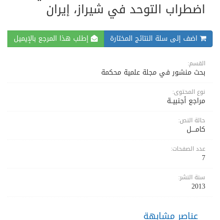
اضطراب التوحد في شيراز، إيران
اضف إلى سلة النتائج المختارة
إطلب هذا المرجع بالإيميل
القسم:
بحث منشور في مجلة علمية محكمة
نوع المحتوى:
مراجع أجنبيــة
حالة النص:
كامــــل
عدد الصفحات:
7
سنة النشر:
2013
عناصر مشابهة