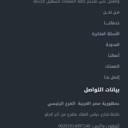
والعمل على تقديم كافة الضمانات لتسهيل الخدمة.
مــن نحــــن
خدماتنــــــا
الأسئلة المتكررة
المدونــة
أعمالنــا
الضمنـات
إتصل بنــا
بيانات التواصل
جمهورية مصر العربية -الفرع الرئيسي
طنطا-شارع عباس العقاد متفرع من أخر الحلو
تليفون-واتس: 00201014097240