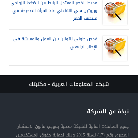
محيط الخصر المعتدل الرابط بين الضغط الزواجي
وبروتين سي التفاعلي عند المرأة الصحيحة في
منتصف العمر
فحص طولي للتوازن بين العمل والمعيشة في
الإطار الجامعي.
شبكة المعلومات العربية - مكتبتك
نبذة عن الشركة
جميع التعاملات المالية للشبكة محمية بموجب قانون الاستثمار
المصري رقم (17) لسنة 2015 وذلك لحماية حقوق المستخدمين