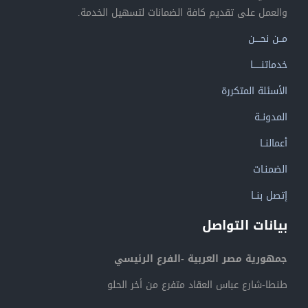
والعمل على تقديم كافة الضمانات لتسهيل الخدمة.
مــن نحــــن
خدماتنــــــا
الأسئلة المتكررة
المدونــة
أعمالنــا
الضمنـات
إتصل بنــا
بيانات التواصل
جمهورية مصر العربية -الفرع الرئيسي
طنطا-شارع عباس العقاد متفرع من أخر الحلو