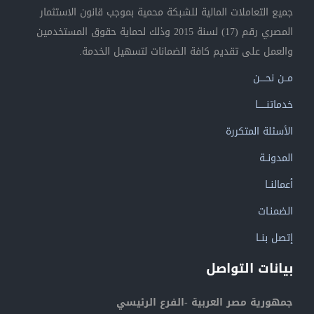
جميع التعاملات المالية للشبكة محمية بموجب قانون الاستثمار
المصري رقم (17) لسنة 2015 وذلك لحماية حقوق المستخدمين
والعمل على تقديم كافة الضمانات لتسهيل الخدمة.
مــن نحــــن
خدماتنــــــا
الأسئلة المتكررة
المدونــة
أعمالنــا
الضمنـات
إتصل بنــا
بيانات التواصل
جمهورية مصر العربية -الفرع الرئيسي