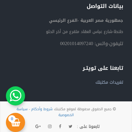
بيانات التواصل
جمهورية مصر العربية -الفرع الرئيسي
طنطا-شارع عباس العقاد متفرع من أخر الحلو
تليفون-واتس: 00201014097240
تابعنا على تويتـر
تغريدات مكتبتك
جميع الحقوق محفوظة لموقع مكتبتك
شروط وأحكام
-
سياسة
الخصوصية
0
تابعونا على :