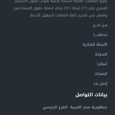
جميع التعاملات المالية للشبكة محمية بموجب قانون الاستثمار
المصري رقم (17) لسنة 2015 وذلك لحماية حقوق المستخدمين
والعمل على تقديم كافة الضمانات لتسهيل الخدمة.
مــن نحــــن
خدماتنــــــا
الأسئلة المتكررة
المدونــة
أعمالنــا
الضمنـات
إتصل بنــا
بيانات التواصل
جمهورية مصر العربية -الفرع الرئيسي