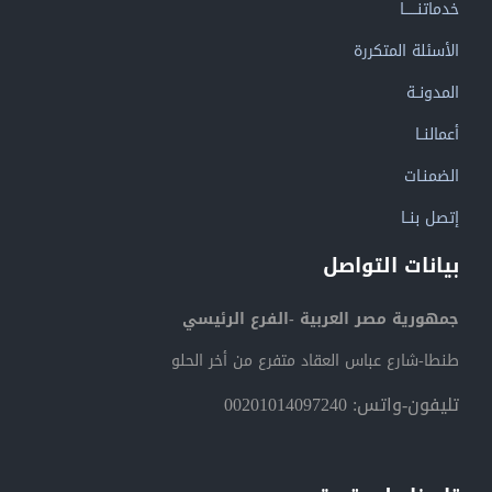
خدماتنــــــا
الأسئلة المتكررة
المدونــة
أعمالنــا
الضمنـات
إتصل بنــا
بيانات التواصل
جمهورية مصر العربية -الفرع الرئيسي
طنطا-شارع عباس العقاد متفرع من أخر الحلو
تليفون-واتس: 00201014097240