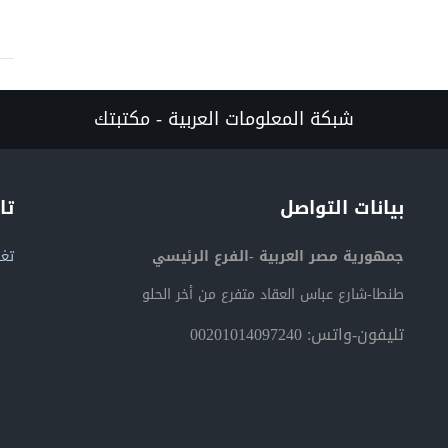
شبكة المعلومات العربية - مكتبتك
بيانات التواصل
تا
جمهورية مصر العربية -الفرع الرئيسي
تغر
طنطا-شارع عباس العقاد متفرع من أخر الحلو
تليفون-واتس: 00201014097240