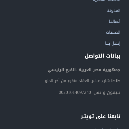
المدونــة
أعمالنــا
الضمنـات
إتصل بنــا
بيانات التواصل
جمهورية مصر العربية -الفرع الرئيسي
طنطا-شارع عباس العقاد متفرع من أخر الحلو
تليفون-واتس: 00201014097240
تابعنا على تويتـر