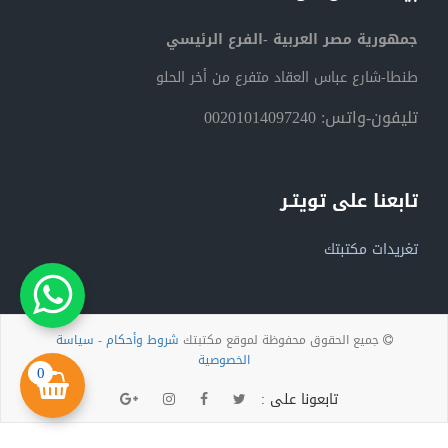
جمهورية مصر العربية -الفرع الرئيسي
طنطا-شارع عباس العقاد متفرع من أخر الحلو
تليفون-واتس: 00201014097240
تابعنا على تويتـر
تغريدات مكتبتك
جميع الحقوق محفوظة لموقع مكتبتك
شروط وأحكام
-
سياسة
الخصوصية
0
تابعونا على :