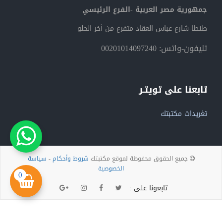
جمهورية مصر العربية -الفرع الرئيسي
طنطا-شارع عباس العقاد متفرع من أخر الحلو
تليفون-واتس: 00201014097240
تابعنا على تويتـر
تغريدات مكتبتك
جميع الحقوق محفوظة لموقع مكتبتك
شروط وأحكام
-
سياسة
الخصوصية
0
تابعونا على :