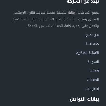
نبذة عن الشركة
جميع التعاملات المالية للشبكة محمية بموجب قانون الاستثمار
المصري رقم (17) لسنة 2015 وذلك لحماية حقوق المستخدمين
والعمل على تقديم كافة الضمانات لتسهيل الخدمة.
مــن نحــــن
خدماتنــــــا
الأسئلة المتكررة
المدونــة
أعمالنــا
الضمنـات
إتصل بنــا
بيانات التواصل