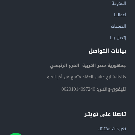
المدونــة
أعمالنــا
الضمنـات
إتصل بنــا
بيانات التواصل
جمهورية مصر العربية -الفرع الرئيسي
طنطا-شارع عباس العقاد متفرع من أخر الحلو
تليفون-واتس: 00201014097240
تابعنا على تويتـر
تغريدات مكتبتك