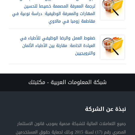
ترجمة المعرفة المصممة خصيصا لتحسين
المهارات والمعرفة الوظيفية: دراسة نوعية في
مقاطعة زومبا في مالاوي
ضغوط العمل والرضا الوظيفي للأطباء في
العيادة الخاصة: مقارنة بين الأطباء الألمان
والنرويجيين
شبكة المعلومات العربية - مكتبتك
نبذة عن الشركة
جميع التعاملات المالية للشبكة محمية بموجب قانون الاستثمار
المصري رقم (17) لسنة 2015 وذلك لحماية حقوق المستخدمين