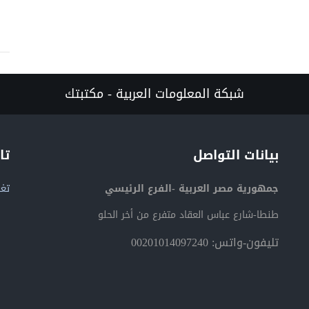
شبكة المعلومات العربية - مكتبتك
بيانات التواصل
تا
جمهورية مصر العربية -الفرع الرئيسي
تغر
طنطا-شارع عباس العقاد متفرع من أخر الحلو
تليفون-واتس: 00201014097240